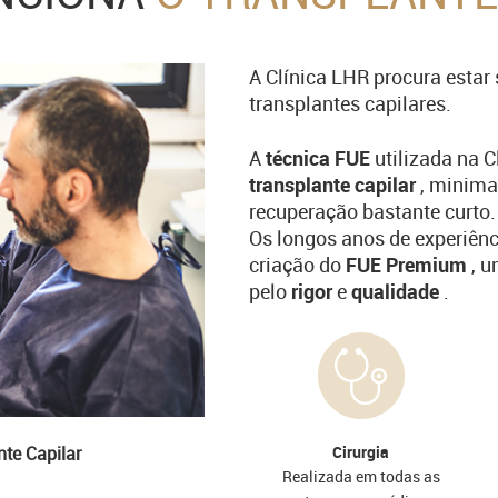
A Clínica LHR procura estar
transplantes capilares.
A
técnica FUE
utilizada na 
transplante capilar
, minima
recuperação bastante curto.
Os longos anos de experiên
criação do
FUE Premium
, 
pelo
rigor
e
qualidade
.
Cirurgia
te Capilar
Realizada em todas as