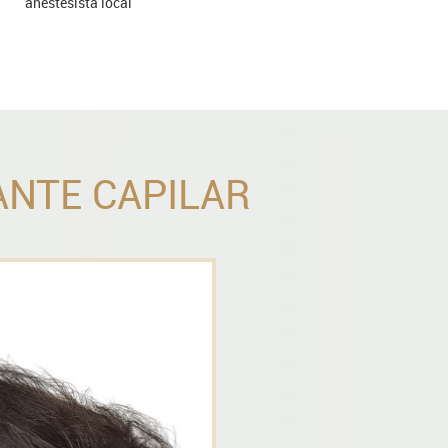
anestesista local
NTE CAPILAR